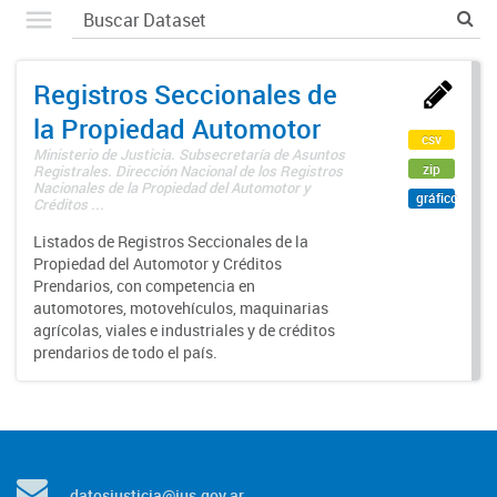
Registros Seccionales de
la Propiedad Automotor
csv
Ministerio de Justicia. Subsecretaría de Asuntos
zip
Registrales. Dirección Nacional de los Registros
Nacionales de la Propiedad del Automotor y
gráfico
Créditos ...
Listados de Registros Seccionales de la
Propiedad del Automotor y Créditos
Prendarios, con competencia en
automotores, motovehículos, maquinarias
agrícolas, viales e industriales y de créditos
prendarios de todo el país.
datosjusticia@jus.gov.ar