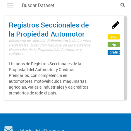
Registros Seccionales de
la Propiedad Automotor
csv
Ministerio de Justicia. Subsecretaría de Asuntos
zip
Registrales. Dirección Nacional de los Registros
Nacionales de la Propiedad del Automotor y
gráfico
Créditos ...
Listados de Registros Seccionales de la
Propiedad del Automotor y Créditos
Prendarios, con competencia en
automotores, motovehículos, maquinarias
agrícolas, viales e industriales y de créditos
prendarios de todo el país.
datosjusticia@jus.gov.ar