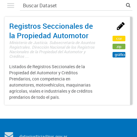
Registros Seccionales de
la Propiedad Automotor
csv
Ministerio de Justicia. Subsecretaría de Asuntos
zip
Registrales. Dirección Nacional de los Registros
Nacionales de la Propiedad del Automotor y
gráfico
Créditos ...
Listados de Registros Seccionales de la
Propiedad del Automotor y Créditos
Prendarios, con competencia en
automotores, motovehículos, maquinarias
agrícolas, viales e industriales y de créditos
prendarios de todo el país.
datosjusticia@jus.gov.ar