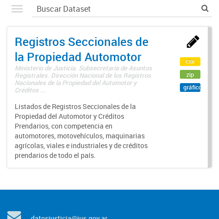
Registros Seccionales de
la Propiedad Automotor
csv
Ministerio de Justicia. Subsecretaría de Asuntos
zip
Registrales. Dirección Nacional de los Registros
Nacionales de la Propiedad del Automotor y
gráfico
Créditos ...
Listados de Registros Seccionales de la
Propiedad del Automotor y Créditos
Prendarios, con competencia en
automotores, motovehículos, maquinarias
agrícolas, viales e industriales y de créditos
prendarios de todo el país.
datosjusticia@jus.gov.ar