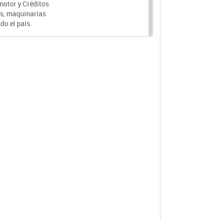
motor y Créditos
s, maquinarias
do el país.