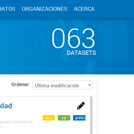
DATOS
ORGANIZACIONES
ACERCA
063
DATASETS
Ordenar
edad
csv
zip
gráfico
rección Nacional de
 ...