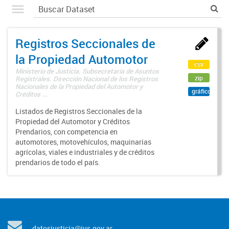
Registros Seccionales de
la Propiedad Automotor
csv
Ministerio de Justicia. Subsecretaría de Asuntos
zip
Registrales. Dirección Nacional de los Registros
Nacionales de la Propiedad del Automotor y
gráfico
Créditos ...
Listados de Registros Seccionales de la
Propiedad del Automotor y Créditos
Prendarios, con competencia en
automotores, motovehículos, maquinarias
agrícolas, viales e industriales y de créditos
prendarios de todo el país.
datosjusticia@jus.gov.ar