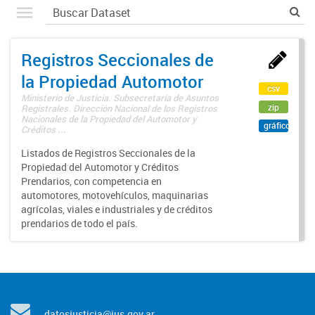
Registros Seccionales de
la Propiedad Automotor
csv
Ministerio de Justicia. Subsecretaría de Asuntos
zip
Registrales. Dirección Nacional de los Registros
Nacionales de la Propiedad del Automotor y
gráfico
Créditos ...
Listados de Registros Seccionales de la
Propiedad del Automotor y Créditos
Prendarios, con competencia en
automotores, motovehículos, maquinarias
agrícolas, viales e industriales y de créditos
prendarios de todo el país.
datosjusticia@jus.gov.ar