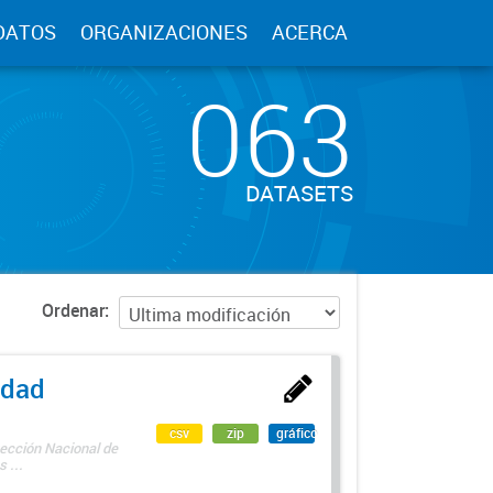
DATOS
ORGANIZACIONES
ACERCA
063
DATASETS
Ordenar
edad
csv
zip
gráfico
rección Nacional de
 ...