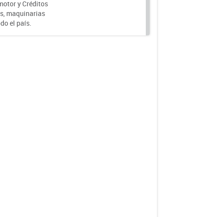
motor y Créditos
s, maquinarias
do el país.