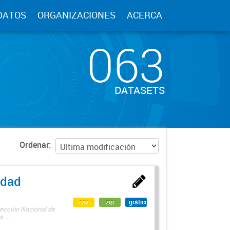
DATOS
ORGANIZACIONES
ACERCA
063
DATASETS
Ordenar
edad
csv
zip
gráfico
rección Nacional de
 ...