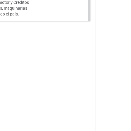
motor y Créditos
s, maquinarias
do el país.