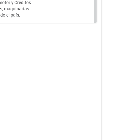
motor y Créditos
s, maquinarias
do el país.