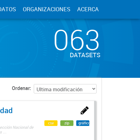
DATOS
ORGANIZACIONES
ACERCA
063
DATASETS
Ordenar
edad
csv
zip
gráfico
rección Nacional de
 ...