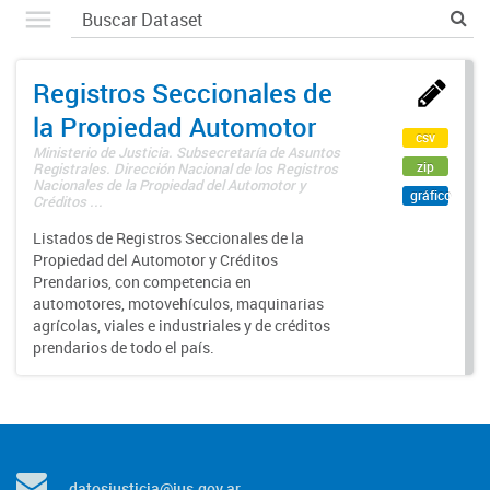
Registros Seccionales de
la Propiedad Automotor
csv
Ministerio de Justicia. Subsecretaría de Asuntos
zip
Registrales. Dirección Nacional de los Registros
Nacionales de la Propiedad del Automotor y
gráfico
Créditos ...
Listados de Registros Seccionales de la
Propiedad del Automotor y Créditos
Prendarios, con competencia en
automotores, motovehículos, maquinarias
agrícolas, viales e industriales y de créditos
prendarios de todo el país.
datosjusticia@jus.gov.ar