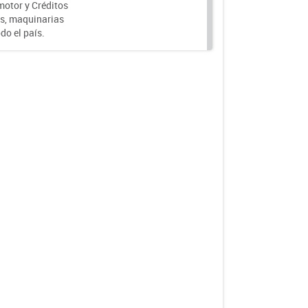
motor y Créditos
s, maquinarias
do el país.