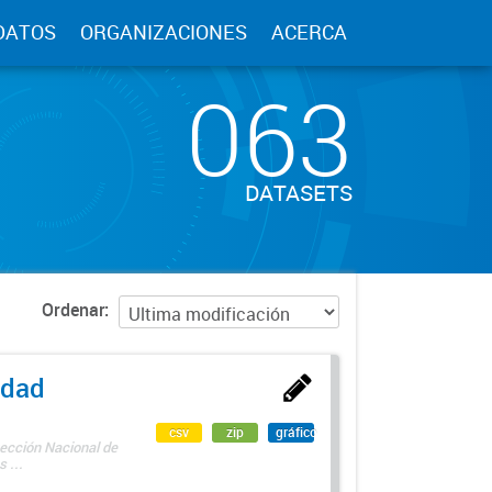
DATOS
ORGANIZACIONES
ACERCA
063
DATASETS
Ordenar
edad
csv
zip
gráfico
rección Nacional de
 ...