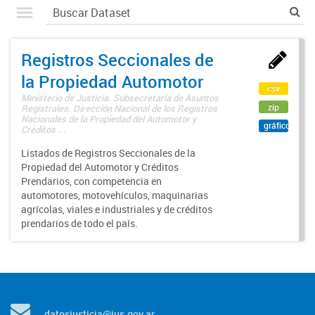
Registros Seccionales de
la Propiedad Automotor
csv
Ministerio de Justicia. Subsecretaría de Asuntos
zip
Registrales. Dirección Nacional de los Registros
Nacionales de la Propiedad del Automotor y
gráfico
Créditos ...
Listados de Registros Seccionales de la
Propiedad del Automotor y Créditos
Prendarios, con competencia en
automotores, motovehículos, maquinarias
agrícolas, viales e industriales y de créditos
prendarios de todo el país.
datosjusticia@jus.gov.ar