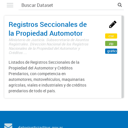
Registros Seccionales de
la Propiedad Automotor
csv
Ministerio de Justicia. Subsecretaría de Asuntos
zip
Registrales. Dirección Nacional de los Registros
Nacionales de la Propiedad del Automotor y
gráfico
Créditos ...
Listados de Registros Seccionales de la
Propiedad del Automotor y Créditos
Prendarios, con competencia en
automotores, motovehículos, maquinarias
agrícolas, viales e industriales y de créditos
prendarios de todo el país.
datosjusticia@jus.gov.ar