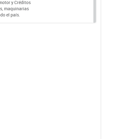
motor y Créditos
s, maquinarias
do el país.