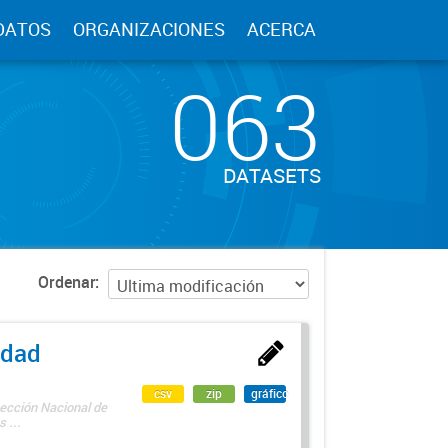
DATOS
ORGANIZACIONES
ACERCA
063
DATASETS
Ordenar
edad
csv
zip
gráfico
rección Nacional de
 ...