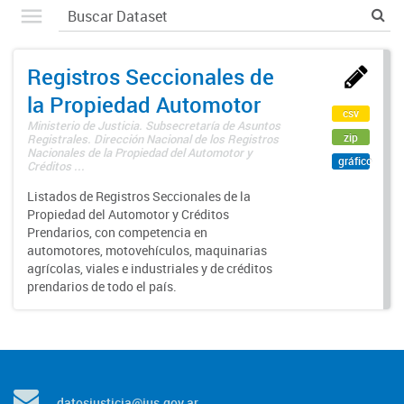
Registros Seccionales de
la Propiedad Automotor
csv
Ministerio de Justicia. Subsecretaría de Asuntos
zip
Registrales. Dirección Nacional de los Registros
Nacionales de la Propiedad del Automotor y
gráfico
Créditos ...
Listados de Registros Seccionales de la
Propiedad del Automotor y Créditos
Prendarios, con competencia en
automotores, motovehículos, maquinarias
agrícolas, viales e industriales y de créditos
prendarios de todo el país.
datosjusticia@jus.gov.ar