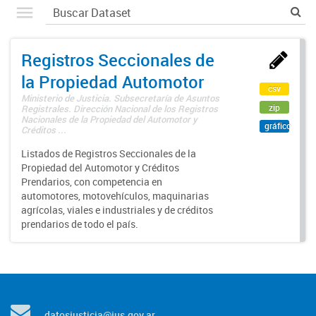
Registros Seccionales de
la Propiedad Automotor
csv
Ministerio de Justicia. Subsecretaría de Asuntos
zip
Registrales. Dirección Nacional de los Registros
Nacionales de la Propiedad del Automotor y
gráfico
Créditos ...
Listados de Registros Seccionales de la
Propiedad del Automotor y Créditos
Prendarios, con competencia en
automotores, motovehículos, maquinarias
agrícolas, viales e industriales y de créditos
prendarios de todo el país.
datosjusticia@jus.gov.ar