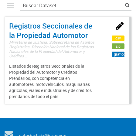
Registros Seccionales de
la Propiedad Automotor
csv
Ministerio de Justicia. Subsecretaría de Asuntos
zip
Registrales. Dirección Nacional de los Registros
Nacionales de la Propiedad del Automotor y
gráfico
Créditos ...
Listados de Registros Seccionales de la
Propiedad del Automotor y Créditos
Prendarios, con competencia en
automotores, motovehículos, maquinarias
agrícolas, viales e industriales y de créditos
prendarios de todo el país.
datosjusticia@jus.gov.ar