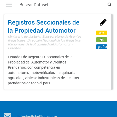
Registros Seccionales de
la Propiedad Automotor
csv
Ministerio de Justicia. Subsecretaría de Asuntos
zip
Registrales. Dirección Nacional de los Registros
Nacionales de la Propiedad del Automotor y
gráfico
Créditos ...
Listados de Registros Seccionales de la
Propiedad del Automotor y Créditos
Prendarios, con competencia en
automotores, motovehículos, maquinarias
agrícolas, viales e industriales y de créditos
prendarios de todo el país.
datosjusticia@jus.gov.ar