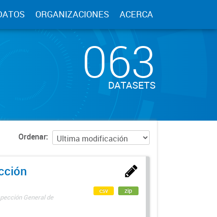
DATOS
ORGANIZACIONES
ACERCA
063
DATASETS
Ordenar
ección
csv
zip
spección General de