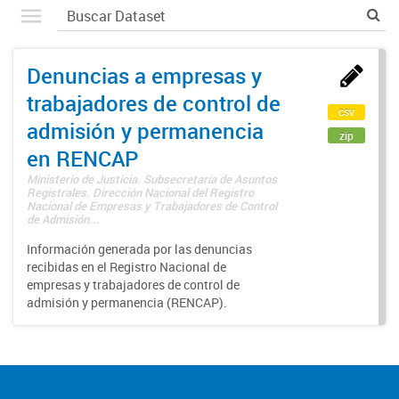
Denuncias a empresas y
trabajadores de control de
csv
admisión y permanencia
zip
en RENCAP
Ministerio de Justicia. Subsecretaría de Asuntos
Registrales. Dirección Nacional del Registro
Nacional de Empresas y Trabajadores de Control
de Admisión...
Información generada por las denuncias
recibidas en el Registro Nacional de
empresas y trabajadores de control de
admisión y permanencia (RENCAP).