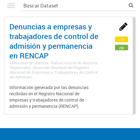
Denuncias a empresas y
trabajadores de control de
csv
admisión y permanencia
zip
en RENCAP
Ministerio de Justicia. Subsecretaría de Asuntos
Registrales. Dirección Nacional del Registro
Nacional de Empresas y Trabajadores de Control
de Admisión...
Información generada por las denuncias
recibidas en el Registro Nacional de
empresas y trabajadores de control de
admisión y permanencia (RENCAP).