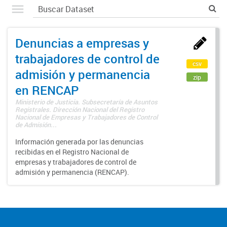
Denuncias a empresas y
trabajadores de control de
csv
admisión y permanencia
zip
en RENCAP
Ministerio de Justicia. Subsecretaría de Asuntos
Registrales. Dirección Nacional del Registro
Nacional de Empresas y Trabajadores de Control
de Admisión...
Información generada por las denuncias
recibidas en el Registro Nacional de
empresas y trabajadores de control de
admisión y permanencia (RENCAP).