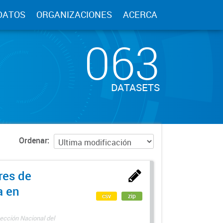
DATOS
ORGANIZACIONES
ACERCA
063
DATASETS
Ordenar
res de
a en
csv
zip
ección Nacional del