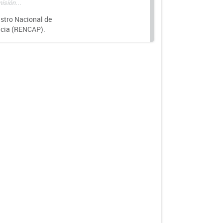
isión...
istro Nacional de
ncia (RENCAP).