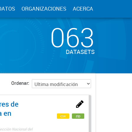
DATOS
ORGANIZACIONES
ACERCA
063
DATASETS
Ordenar
res de
a en
csv
zip
ección Nacional del