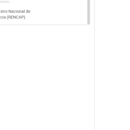
isión...
istro Nacional de
ncia (RENCAP).