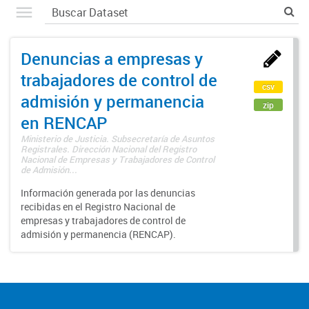
Denuncias a empresas y
trabajadores de control de
csv
admisión y permanencia
zip
en RENCAP
Ministerio de Justicia. Subsecretaría de Asuntos
Registrales. Dirección Nacional del Registro
Nacional de Empresas y Trabajadores de Control
de Admisión...
Información generada por las denuncias
recibidas en el Registro Nacional de
empresas y trabajadores de control de
admisión y permanencia (RENCAP).