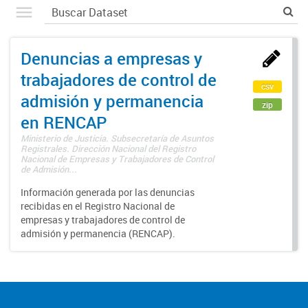
Denuncias a empresas y
trabajadores de control de
csv
admisión y permanencia
zip
en RENCAP
Ministerio de Justicia. Subsecretaría de Asuntos
Registrales. Dirección Nacional del Registro
Nacional de Empresas y Trabajadores de Control
de Admisión...
Información generada por las denuncias
recibidas en el Registro Nacional de
empresas y trabajadores de control de
admisión y permanencia (RENCAP).