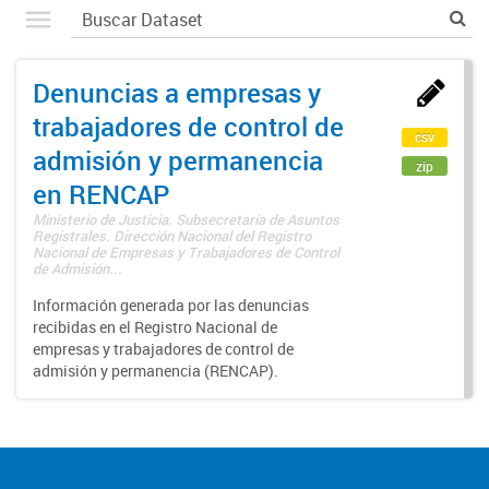
Denuncias a empresas y
trabajadores de control de
csv
admisión y permanencia
zip
en RENCAP
Ministerio de Justicia. Subsecretaría de Asuntos
Registrales. Dirección Nacional del Registro
Nacional de Empresas y Trabajadores de Control
de Admisión...
Información generada por las denuncias
recibidas en el Registro Nacional de
empresas y trabajadores de control de
admisión y permanencia (RENCAP).