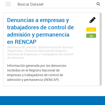
Denuncias a empresas y
trabajadores de control de
csv
admisión y permanencia
zip
en RENCAP
Ministerio de Justicia. Subsecretaría de Asuntos
Registrales. Dirección Nacional del Registro
Nacional de Empresas y Trabajadores de Control
de Admisión...
Información generada por las denuncias
recibidas en el Registro Nacional de
empresas y trabajadores de control de
admisión y permanencia (RENCAP).