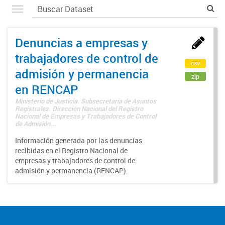
Denuncias a empresas y
trabajadores de control de
csv
admisión y permanencia
zip
en RENCAP
Ministerio de Justicia. Subsecretaría de Asuntos
Registrales. Dirección Nacional del Registro
Nacional de Empresas y Trabajadores de Control
de Admisión...
Información generada por las denuncias
recibidas en el Registro Nacional de
empresas y trabajadores de control de
admisión y permanencia (RENCAP).