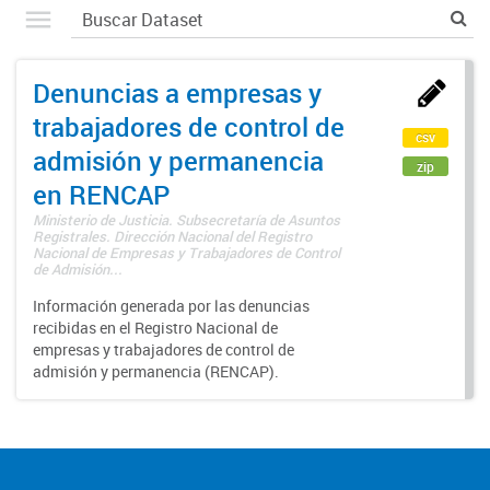
Denuncias a empresas y
trabajadores de control de
csv
admisión y permanencia
zip
en RENCAP
Ministerio de Justicia. Subsecretaría de Asuntos
Registrales. Dirección Nacional del Registro
Nacional de Empresas y Trabajadores de Control
de Admisión...
Información generada por las denuncias
recibidas en el Registro Nacional de
empresas y trabajadores de control de
admisión y permanencia (RENCAP).