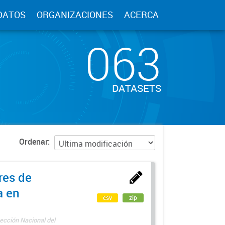
DATOS
ORGANIZACIONES
ACERCA
063
DATASETS
Ordenar
res de
a en
csv
zip
ección Nacional del