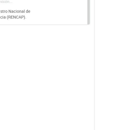
isión...
istro Nacional de
ncia (RENCAP).