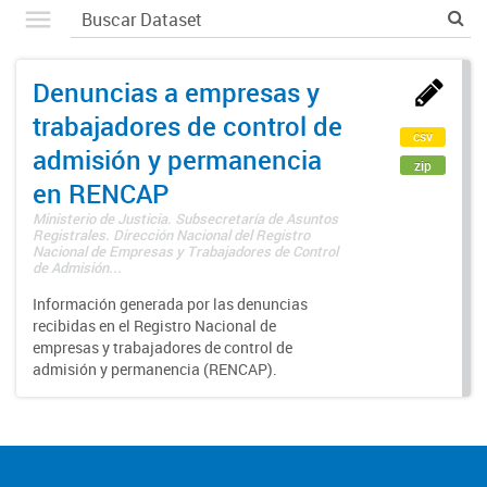
Denuncias a empresas y
trabajadores de control de
csv
admisión y permanencia
zip
en RENCAP
Ministerio de Justicia. Subsecretaría de Asuntos
Registrales. Dirección Nacional del Registro
Nacional de Empresas y Trabajadores de Control
de Admisión...
Información generada por las denuncias
recibidas en el Registro Nacional de
empresas y trabajadores de control de
admisión y permanencia (RENCAP).