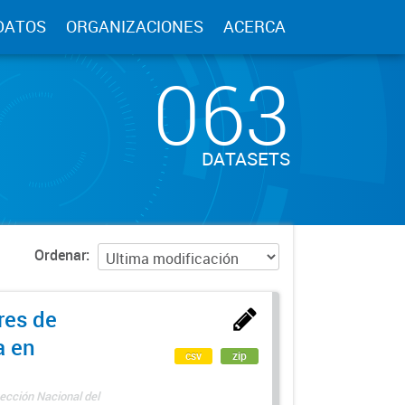
DATOS
ORGANIZACIONES
ACERCA
063
DATASETS
Ordenar
res de
a en
csv
zip
ección Nacional del