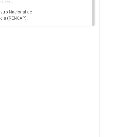
isión...
istro Nacional de
ncia (RENCAP).