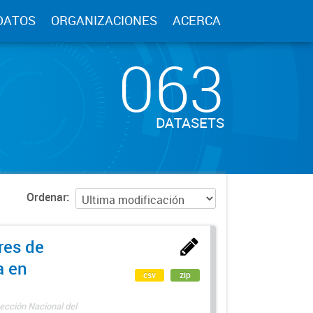
DATOS
ORGANIZACIONES
ACERCA
063
DATASETS
Ordenar
res de
a en
csv
zip
ección Nacional del