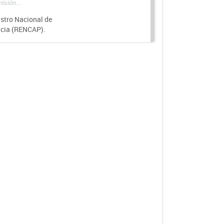
isión...
istro Nacional de
ncia (RENCAP).