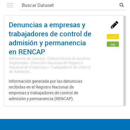
Denuncias a empresas y
trabajadores de control de
csv
admisión y permanencia
zip
en RENCAP
Ministerio de Justicia. Subsecretaría de Asuntos
Registrales. Dirección Nacional del Registro
Nacional de Empresas y Trabajadores de Control
de Admisión...
Información generada por las denuncias
recibidas en el Registro Nacional de
empresas y trabajadores de control de
admisión y permanencia (RENCAP).