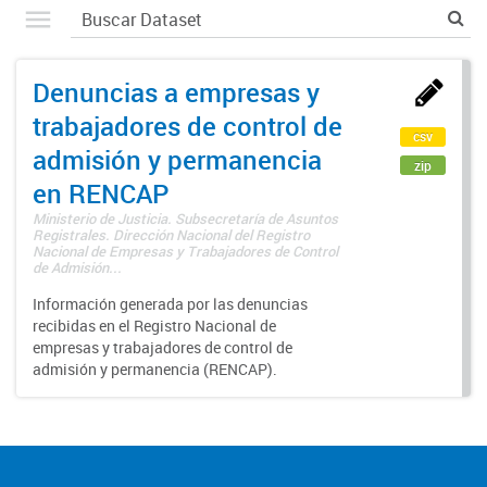
Denuncias a empresas y
trabajadores de control de
csv
admisión y permanencia
zip
en RENCAP
Ministerio de Justicia. Subsecretaría de Asuntos
Registrales. Dirección Nacional del Registro
Nacional de Empresas y Trabajadores de Control
de Admisión...
Información generada por las denuncias
recibidas en el Registro Nacional de
empresas y trabajadores de control de
admisión y permanencia (RENCAP).