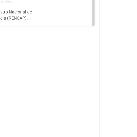
isión...
istro Nacional de
ncia (RENCAP).