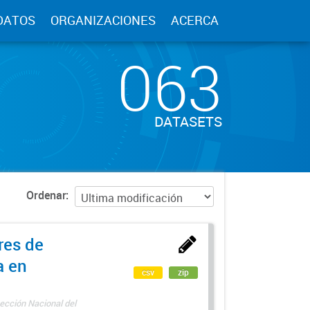
DATOS
ORGANIZACIONES
ACERCA
063
DATASETS
Ordenar
res de
a en
csv
zip
ección Nacional del