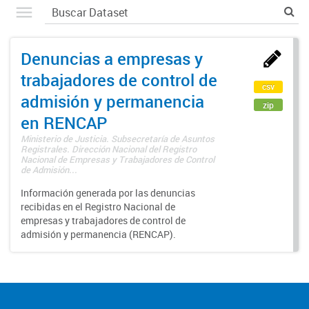
Denuncias a empresas y
trabajadores de control de
csv
admisión y permanencia
zip
en RENCAP
Ministerio de Justicia. Subsecretaría de Asuntos
Registrales. Dirección Nacional del Registro
Nacional de Empresas y Trabajadores de Control
de Admisión...
Información generada por las denuncias
recibidas en el Registro Nacional de
empresas y trabajadores de control de
admisión y permanencia (RENCAP).