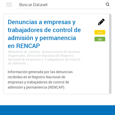
Denuncias a empresas y
trabajadores de control de
csv
admisión y permanencia
zip
en RENCAP
Ministerio de Justicia. Subsecretaría de Asuntos
Registrales. Dirección Nacional del Registro
Nacional de Empresas y Trabajadores de Control
de Admisión...
Información generada por las denuncias
recibidas en el Registro Nacional de
empresas y trabajadores de control de
admisión y permanencia (RENCAP).