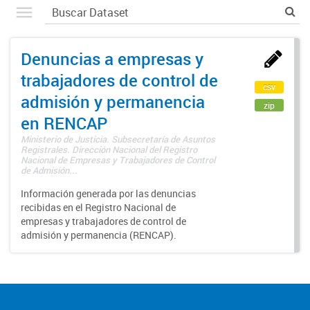
Denuncias a empresas y
trabajadores de control de
csv
admisión y permanencia
zip
en RENCAP
Ministerio de Justicia. Subsecretaría de Asuntos
Registrales. Dirección Nacional del Registro
Nacional de Empresas y Trabajadores de Control
de Admisión...
Información generada por las denuncias
recibidas en el Registro Nacional de
empresas y trabajadores de control de
admisión y permanencia (RENCAP).