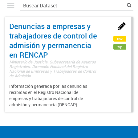
Denuncias a empresas y
trabajadores de control de
csv
admisión y permanencia
zip
en RENCAP
Ministerio de Justicia. Subsecretaría de Asuntos
Registrales. Dirección Nacional del Registro
Nacional de Empresas y Trabajadores de Control
de Admisión...
Información generada por las denuncias
recibidas en el Registro Nacional de
empresas y trabajadores de control de
admisión y permanencia (RENCAP).