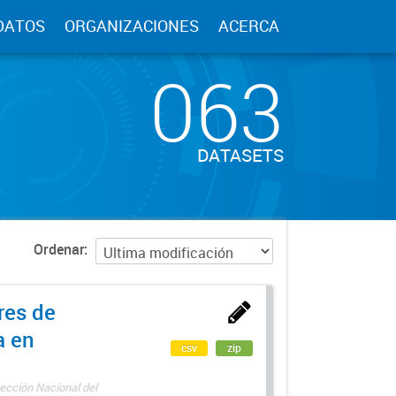
DATOS
ORGANIZACIONES
ACERCA
063
DATASETS
Ordenar
res de
a en
csv
zip
ección Nacional del