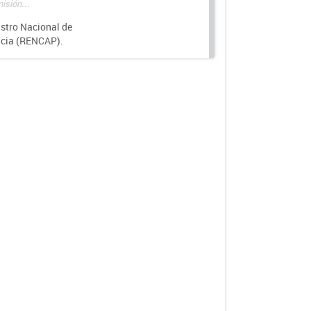
isión...
istro Nacional de
ncia (RENCAP).