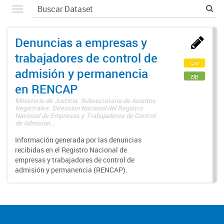
Denuncias a empresas y
trabajadores de control de
csv
admisión y permanencia
zip
en RENCAP
Ministerio de Justicia. Subsecretaría de Asuntos
Registrales. Dirección Nacional del Registro
Nacional de Empresas y Trabajadores de Control
de Admisión...
Información generada por las denuncias
recibidas en el Registro Nacional de
empresas y trabajadores de control de
admisión y permanencia (RENCAP).