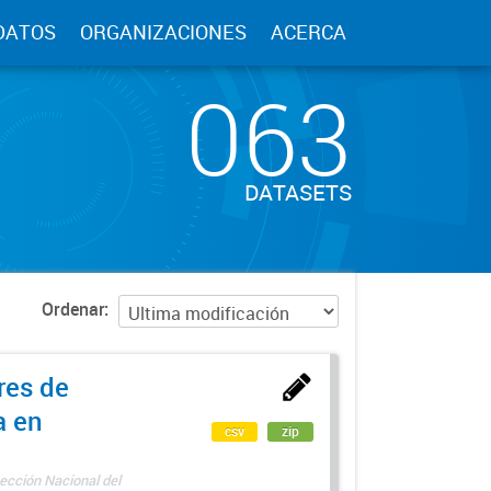
DATOS
ORGANIZACIONES
ACERCA
063
DATASETS
Ordenar
res de
a en
csv
zip
ección Nacional del