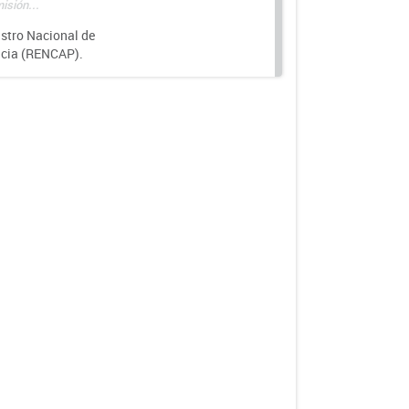
isión...
istro Nacional de
ncia (RENCAP).