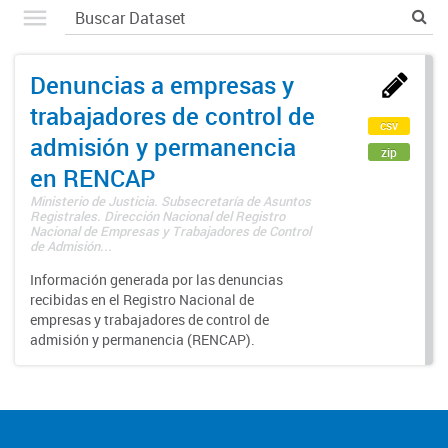
Denuncias a empresas y
trabajadores de control de
csv
admisión y permanencia
zip
en RENCAP
Ministerio de Justicia. Subsecretaría de Asuntos
Registrales. Dirección Nacional del Registro
Nacional de Empresas y Trabajadores de Control
de Admisión...
Información generada por las denuncias
recibidas en el Registro Nacional de
empresas y trabajadores de control de
admisión y permanencia (RENCAP).