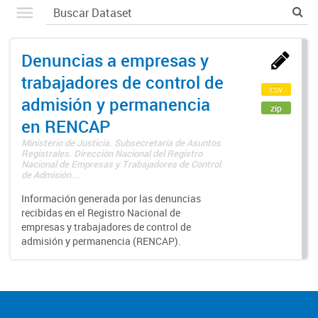
Denuncias a empresas y
trabajadores de control de
csv
admisión y permanencia
zip
en RENCAP
Ministerio de Justicia. Subsecretaría de Asuntos
Registrales. Dirección Nacional del Registro
Nacional de Empresas y Trabajadores de Control
de Admisión...
Información generada por las denuncias
recibidas en el Registro Nacional de
empresas y trabajadores de control de
admisión y permanencia (RENCAP).