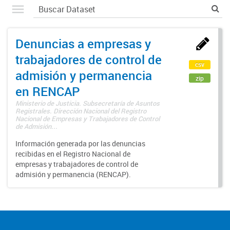
Denuncias a empresas y
trabajadores de control de
csv
admisión y permanencia
zip
en RENCAP
Ministerio de Justicia. Subsecretaría de Asuntos
Registrales. Dirección Nacional del Registro
Nacional de Empresas y Trabajadores de Control
de Admisión...
Información generada por las denuncias
recibidas en el Registro Nacional de
empresas y trabajadores de control de
admisión y permanencia (RENCAP).