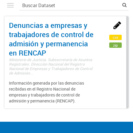
Denuncias a empresas y
trabajadores de control de
csv
admisión y permanencia
zip
en RENCAP
Ministerio de Justicia. Subsecretaría de Asuntos
Registrales. Dirección Nacional del Registro
Nacional de Empresas y Trabajadores de Control
de Admisión...
Información generada por las denuncias
recibidas en el Registro Nacional de
empresas y trabajadores de control de
admisión y permanencia (RENCAP).