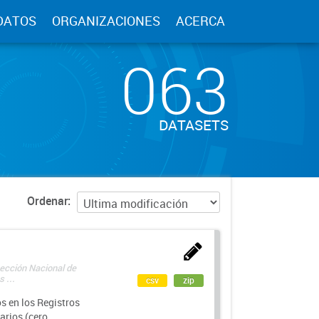
DATOS
ORGANIZACIONES
ACERCA
063
DATASETS
Ordenar
rección Nacional de
 ...
csv
zip
s en los Registros
arios (cero